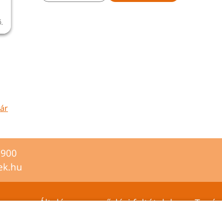
ó.
zár
2900
ek.hu
Általános szerződési feltételek
Tanús
Adatvédelmi tájékoztató