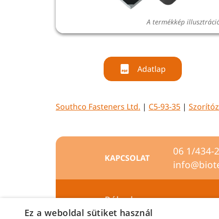
A termékkép illusztráci
Adatlap
Southco Fasteners Ltd.
|
C5-93-35
|
Szorító
06 1/434-
KAPCSOLAT
info@biot
Rólunk
Ez a weboldal sütiket használ
Szállítási feltételek