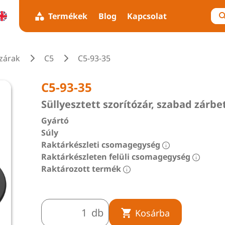
Termékek
Blog
Kapcsolat
zárak
C5
C5-93-35
C5-93-35
Süllyesztett szorítózár, szabad zárbe
Gyártó
Súly
Raktárkészleti csomagegység
Raktárkészleten felüli csomagegység
Raktározott termék
db
Kosárba