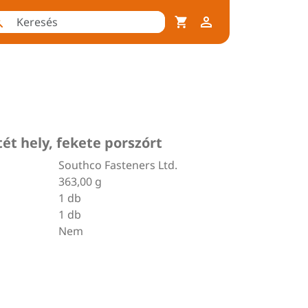
tét hely, fekete porszórt
Southco Fasteners Ltd.
363,00 g
1 db
1 db
Nem