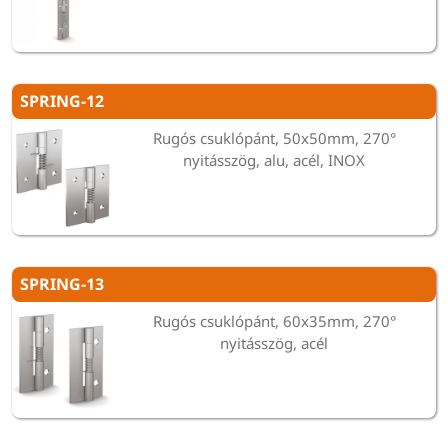
SPRING-12
Rugós csuklópánt, 50x50mm, 270°
nyitásszög, alu, acél, INOX
SPRING-13
Rugós csuklópánt, 60x35mm, 270°
nyitásszög, acél