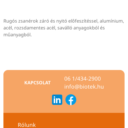
Rugós zsanérok záró és nyitó előfeszítéssel, alumínium,
acél, rozsdamentes acél, saválló anyagokból és
műanyagból.
06 1/434-2900
KAPCSOLAT
info@biotek.hu
Rólunk