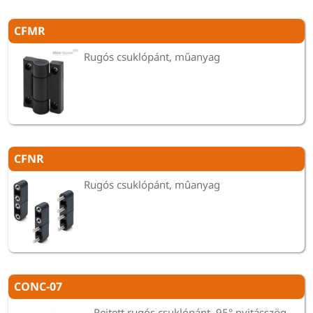
CFMR
Rugós csuklópánt, műanyag
CFNR
Rugós csuklópánt, mûanyag
CONC-07
Rejtett rugós csuklópánt, 95° nyitásszög,