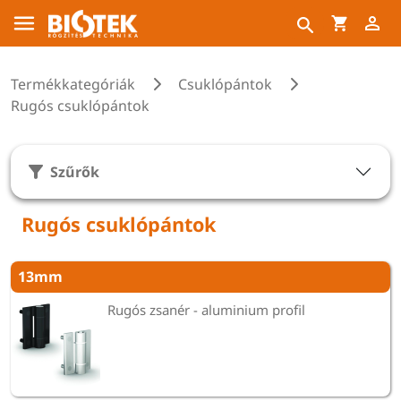
Termékkategóriák
Csuklópántok
Rugós csuklópántok
Szűrők
Rugós csuklópántok
13mm
Rugós zsanér - aluminium profil