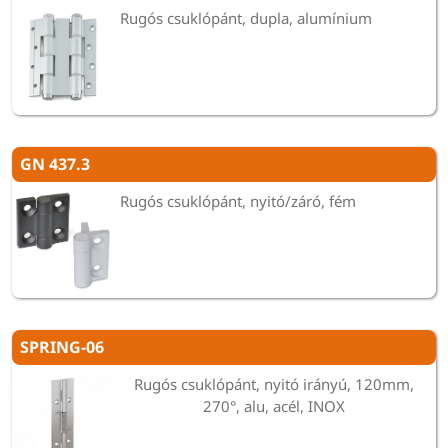
Rugós csuklópánt, dupla, alumínium
GN 437.3
Rugós csuklópánt, nyitó/záró, fém
SPRING-06
Rugós csuklópánt, nyitó irányú, 120mm,
270°, alu, acél, INOX