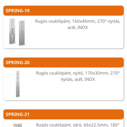
SPRING-19
Rugós csuklópánt, 160x46mm, 270° nyitás,
acél, INOX
SPRING-20
Rugós csuklópánt, nyitó, 170x30mm, 270°
nyitás, acél, INOX
SPRING-21
Rugós csuklópánt, záró, 66x22.5mm, 180°