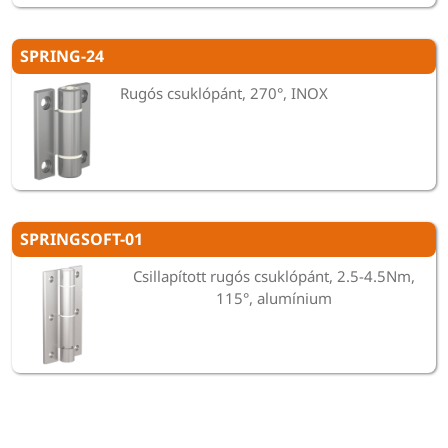
SPRING-24
Rugós csuklópánt, 270°, INOX
SPRINGSOFT-01
Csillapított rugós csuklópánt, 2.5-4.5Nm,
115°, alumínium