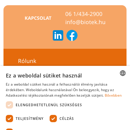
06 1/434-2900
KAPCSOLAT
info@biotek.hu
Rólunk
Szállítási feltételek
Ez a weboldal sütiket használ
Hírlevél feliratkozás
Ez a weboldal sütiket használ a felhasználói élmény javítása
HUNGARIAN
érdekében. Weboldalunk használatával Ön beleegyezik, hogy az
Általános szerződési feltételek
Adatkezelési téjékoztatónak megfelelően kezeljük sütijeit.
Bővebben
ENGLISH
Adatvédelmi tájékoztató
ELENGEDHETETLENÜL SZÜKSÉGES
Felelősségvállalási nyilatkozat
TELJESÍTMÉNY
CÉLZÁS
Tanúsítványok