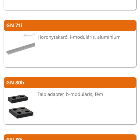
GN 71i
Horonytakaró, i-moduláris, alumínium
GN 80b
Talp adapter, b-moduláris, fém
GN 80i