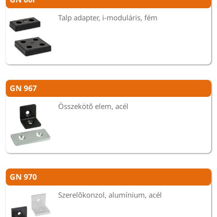
Talp adapter, i-moduláris, fém
GN 967
Összekötõ elem, acél
GN 970
Szerelõkonzol, alumínium, acél