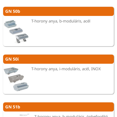
GN 50b
T-horony anya, b-moduláris, acél
GN 50i
T-horony anya, i-moduláris, acél, INOX
GN 51b
T-horony anya, b-moduláris, önbefordító,