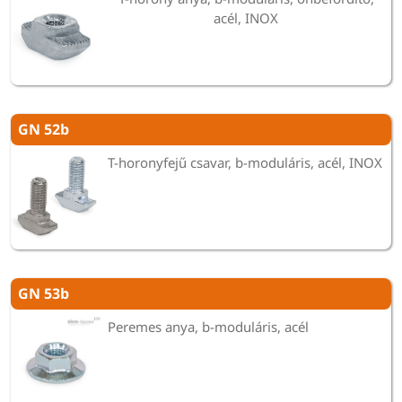
acél, INOX
GN 52b
T-horonyfejű csavar, b-moduláris, acél, INOX
GN 53b
Peremes anya, b-moduláris, acél