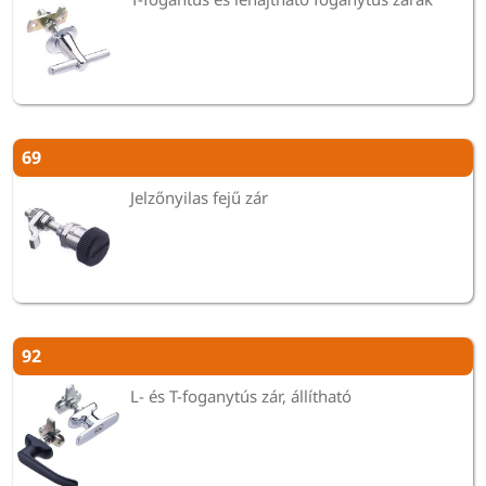
69
Jelzőnyilas fejű zár
92
L- és T-foganytús zár, állítható