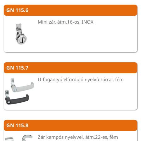
GN 115.6
Mini zár, átm.16-os, INOX
GN 115.7
U-fogantyú elforduló nyelvû zárral, fém
GN 115.8
Zár kampós nyelvvel, átm.22-es, fém