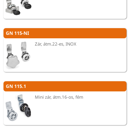
GN 115-NI
Zár, átm.22-es, INOX
GN 115.1
Mini zár, átm.16-os, fém