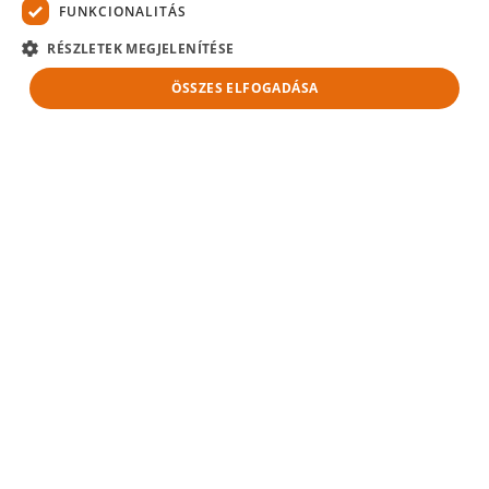
Zár hosszú testtel, átm.22-es, INOX
FUNKCIONALITÁS
RÉSZLETEK MEGJELENÍTÉSE
ÖSSZES ELFOGADÁSA
LP
Rugónyelvű zár
PT
Southco csőkulcsos elforduló nyelvű zár,
átm.19-es, fém