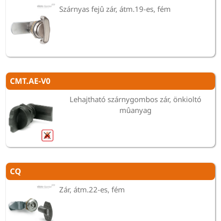
Szárnyas fejû zár, átm.19-es, fém
CMT.AE-V0
Lehajtható szárnygombos zár, önkioltó
mûanyag
CQ
Zár, átm.22-es, fém