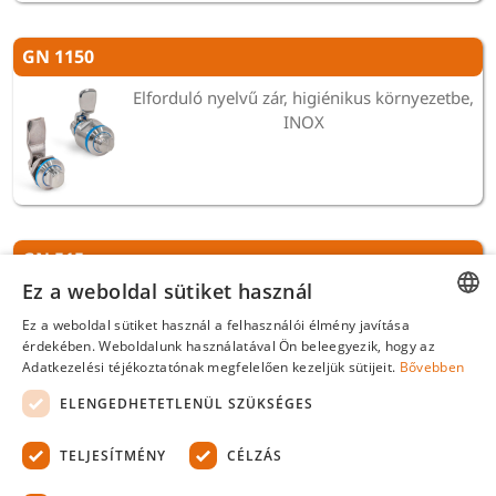
GN 1150
Elforduló nyelvű zár, higiénikus környezetbe,
INOX
GN 515
Ez a weboldal sütiket használ
Zár hosszú testtel, átm.22-es, fém
Ez a weboldal sütiket használ a felhasználói élmény javítása
HUNGARIAN
érdekében. Weboldalunk használatával Ön beleegyezik, hogy az
Adatkezelési téjékoztatónak megfelelően kezeljük sütijeit.
Bővebben
ENGLISH
ELENGEDHETETLENÜL SZÜKSÉGES
TELJESÍTMÉNY
CÉLZÁS
GN 515-NI