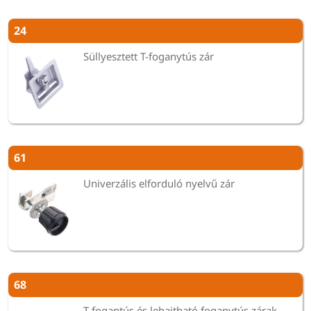
24
Süllyesztett T-foganytús zár
61
Univerzális elforduló nyelvű zár
68
T-fogantús és lehajtható foganytús zárak