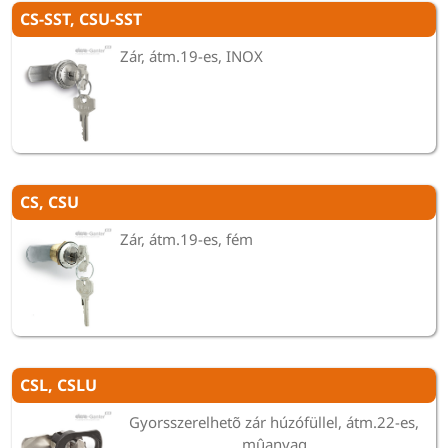
CS-SST, CSU-SST
Zár, átm.19-es, INOX
CS, CSU
Zár, átm.19-es, fém
CSL, CSLU
Gyorsszerelhetõ zár húzófüllel, átm.22-es,
mûanyag