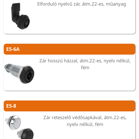
Elforduló nyelvű zár, átm.22-es, műanyag
E5-6A
Zár hosszú házzal, átm.22-es, nyelv nélkül,
fém
E5-8
Zár reteszelő védősapkával, átm.22-es,
nyelv nélkül, fém