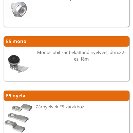
E5 mono
Monostabil zár bekattanó nyelvvel, átm.22-
es, fém
E5 nyelv
Zárnyelvek E5 zárakhoz