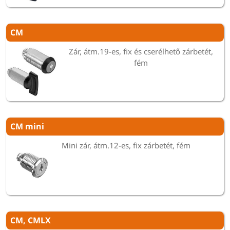
CM
Zár, átm.19-es, fix és cserélhető zárbetét,
fém
CM mini
Mini zár, átm.12-es, fix zárbetét, fém
CM, CMLX