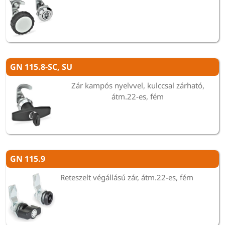
GN 115.8-SC, SU
Zár kampós nyelvvel, kulccsal zárható,
átm.22-es, fém
GN 115.9
Reteszelt végállású zár, átm.22-es, fém