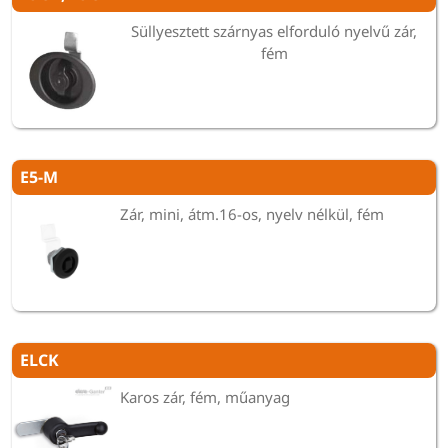
Süllyesztett szárnyas elforduló nyelvű zár,
fém
E5-M
Zár, mini, átm.16-os, nyelv nélkül, fém
ELCK
Karos zár, fém, műanyag