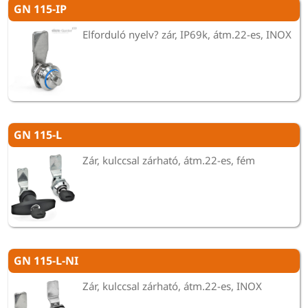
GN 115-IP
Elforduló nyelv? zár, IP69k, átm.22-es, INOX
GN 115-L
Zár, kulccsal zárható, átm.22-es, fém
GN 115-L-NI
Zár, kulccsal zárható, átm.22-es, INOX