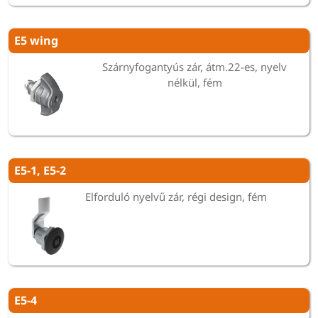
E5 wing
Szárnyfogantyús zár, átm.22-es, nyelv
nélkül, fém
E5-1, E5-2
Elforduló nyelvű zár, régi design, fém
E5-4