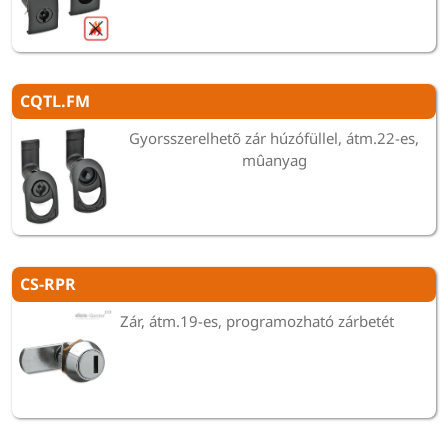
CQTL.FM
Gyorsszerelhetõ zár húzófüllel, átm.22-es,
mûanyag
CS-RPR
Zár, átm.19-es, programozható zárbetét