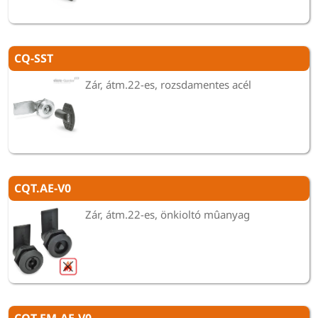
CQ-SST
Zár, átm.22-es, rozsdamentes acél
CQT.AE-V0
Zár, átm.22-es, önkioltó mûanyag