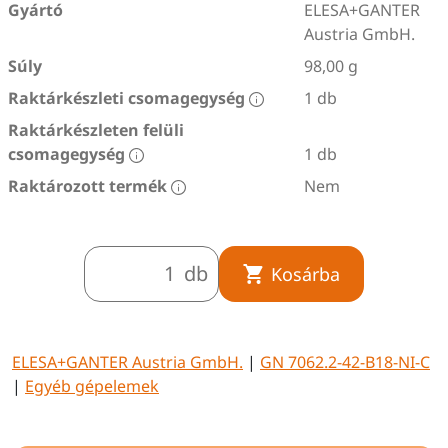
Gyártó
ELESA+GANTER
Austria GmbH.
Súly
98,00 g
Raktárkészleti csomagegység
1 db
Raktárkészleten felüli
csomagegység
1 db
Raktározott termék
Nem
db
Kosárba
ELESA+GANTER Austria GmbH.
|
GN 7062.2-42-B18-NI-C
|
Egyéb gépelemek