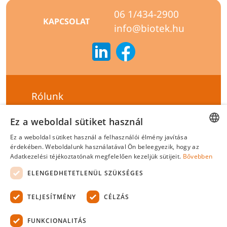
06 1/434-2900
KAPCSOLAT
info@biotek.hu
Rólunk
Szállítási feltételek
Ez a weboldal sütiket használ
Hírlevél feliratkozás
Ez a weboldal sütiket használ a felhasználói élmény javítása
HUNGARIAN
érdekében. Weboldalunk használatával Ön beleegyezik, hogy az
Általános szerződési feltételek
Adatkezelési téjékoztatónak megfelelően kezeljük sütijeit.
Bővebben
ENGLISH
Adatvédelmi tájékoztató
ELENGEDHETETLENÜL SZÜKSÉGES
Felelősségvállalási nyilatkozat
TELJESÍTMÉNY
CÉLZÁS
Tanúsítványok
FUNKCIONALITÁS