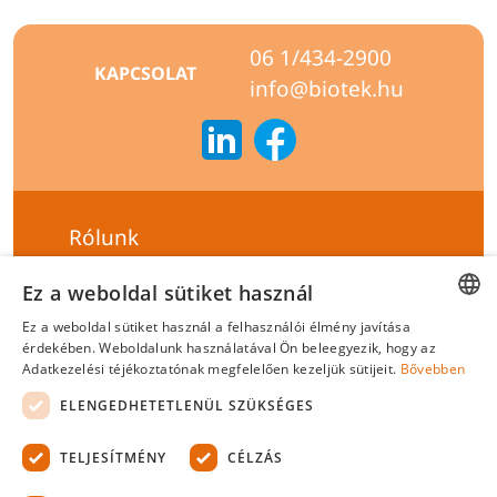
06 1/434-2900
KAPCSOLAT
info@biotek.hu
Rólunk
Szállítási feltételek
Ez a weboldal sütiket használ
Hírlevél feliratkozás
Ez a weboldal sütiket használ a felhasználói élmény javítása
HUNGARIAN
érdekében. Weboldalunk használatával Ön beleegyezik, hogy az
Általános szerződési feltételek
Adatkezelési téjékoztatónak megfelelően kezeljük sütijeit.
Bővebben
ENGLISH
Adatvédelmi tájékoztató
ELENGEDHETETLENÜL SZÜKSÉGES
Felelősségvállalási nyilatkozat
TELJESÍTMÉNY
CÉLZÁS
Tanúsítványok