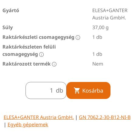
Gyártó
ELESA+GANTER
Austria GmbH.
Súly
37,00 g
Raktárkészleti csomagegység
1 db
Raktárkészleten felüli
csomagegység
1 db
Raktározott termék
Nem
db
Kosárba
ELESA+GANTER Austria GmbH.
|
GN 7062.2-30-B12-NI-B
|
Egyéb gépelemek