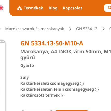
Termékek
Blog
Kapcsolat
Marokcsavarok és marokanyák
GN 5334.13
GN 5334.13-50-M10-A
Marokanya, A4 INOX, átm.50mm, M10 
gyûrû
Gyártó
Súly
Raktárkészleti csomagegység
Raktárkészleten felüli csomagegység
Raktározott termék