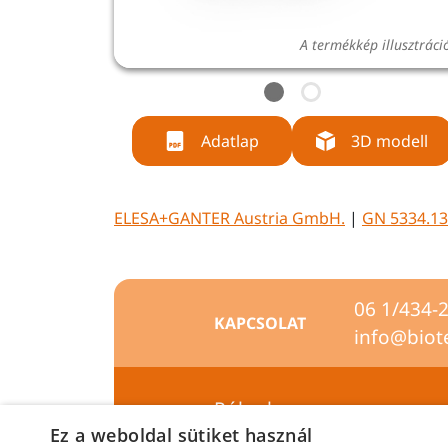
A termékkép illusztráci
Adatlap
3D modell
ELESA+GANTER Austria GmbH.
|
GN 5334.13
06 1/434-
KAPCSOLAT
info@biot
Rólunk
Ez a weboldal sütiket használ
Szállítási feltételek