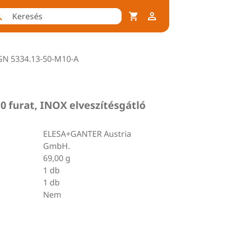
GN 5334.13-50-M10-A
furat, INOX elveszítésgátló
ELESA+GANTER Austria
GmbH.
69,00 g
1 db
1 db
Nem