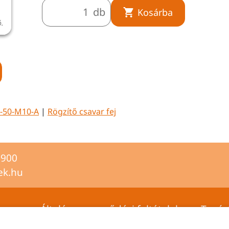
db
Kosárba
ó.
A termékkép illusztráció.
-50-M10-A
|
Rögzítő csavar fej
2900
ek.hu
Általános szerződési feltételek
Tanús
Adatvédelmi tájékoztató