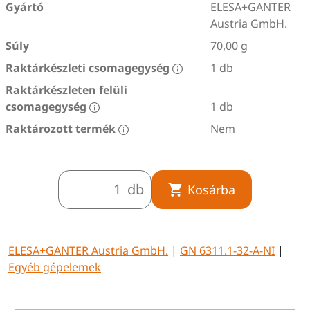
Gyártó
ELESA+GANTER
Austria GmbH.
Súly
70,00 g
Raktárkészleti csomagegység
1 db
Raktárkészleten felüli
csomagegység
1 db
Raktározott termék
Nem
db
Kosárba
ELESA+GANTER Austria GmbH.
|
GN 6311.1-32-A-NI
|
Egyéb gépelemek