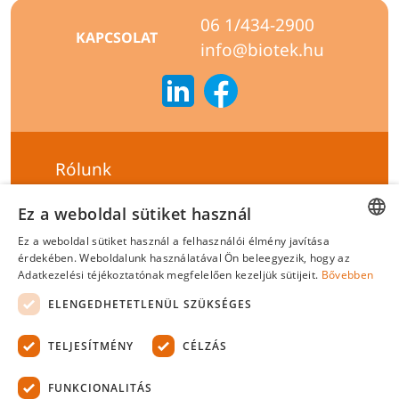
06 1/434-2900
KAPCSOLAT
info@biotek.hu
Rólunk
Szállítási feltételek
Ez a weboldal sütiket használ
Hírlevél feliratkozás
Ez a weboldal sütiket használ a felhasználói élmény javítása
HUNGARIAN
érdekében. Weboldalunk használatával Ön beleegyezik, hogy az
Általános szerződési feltételek
Adatkezelési téjékoztatónak megfelelően kezeljük sütijeit.
Bővebben
ENGLISH
Adatvédelmi tájékoztató
ELENGEDHETETLENÜL SZÜKSÉGES
Felelősségvállalási nyilatkozat
TELJESÍTMÉNY
CÉLZÁS
Tanúsítványok
FUNKCIONALITÁS