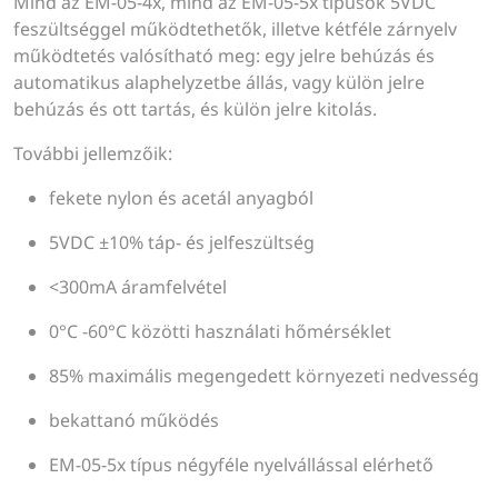
Mind az EM-05-4x, mind az EM-05-5x típusok 5VDC
feszültséggel működtethetők, illetve kétféle zárnyelv
működtetés valósítható meg: egy jelre behúzás és
automatikus alaphelyzetbe állás, vagy külön jelre
behúzás és ott tartás, és külön jelre kitolás.
További jellemzőik:
fekete nylon és acetál anyagból
5VDC ±10% táp- és jelfeszültség
<300mA áramfelvétel
0°C -60°C közötti használati hőmérséklet
85% maximális megengedett környezeti nedvesség
bekattanó működés
EM-05-5x típus négyféle nyelvállással elérhető