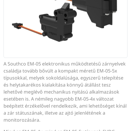
A Southco EM-05 elektronikus működtetésű zárnyelvek
családja tovább bővült a kompakt méretű EM-05-5x
típusokkal, melyek sokoldalúsága, egyszerű telepítése
és helytakarékos kialakítása könnyű átállást tesz
lehetővé meglévő mechanikus nyitású alkalmazások
esetében is. A némileg nagyobb EM-05-4x változat
beépített érzékelővel rendelkezik, ami lehetőséget kínál
a zár státuszának, illetve az ajtó jelenlétének a
monitorozására.