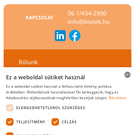
06 1/434-2900
KAPCSOLAT
info@biotek.hu
Rólunk
Szállítási feltételek
Ez a weboldal sütiket használ
Hírlevél feliratkozás
Ez a weboldal sütiket használ a felhasználói élmény javítása
HUNGARIAN
érdekében. Weboldalunk használatával Ön beleegyezik, hogy az
Általános szerződési feltételek
Adatkezelési téjékoztatónak megfelelően kezeljük sütijeit.
Bővebben
ENGLISH
Adatvédelmi tájékoztató
ELENGEDHETETLENÜL SZÜKSÉGES
Felelősségvállalási nyilatkozat
TELJESÍTMÉNY
CÉLZÁS
Tanúsítványok