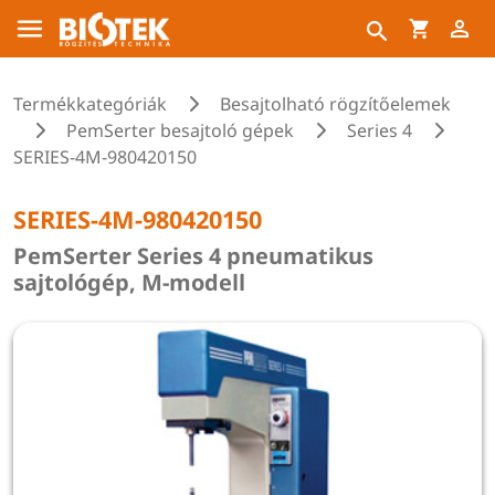
Termékkategóriák
Besajtolható rögzítőelemek
PemSerter besajtoló gépek
Series 4
SERIES-4M-980420150
SERIES-4M-980420150
PemSerter Series 4 pneumatikus
sajtológép, M-modell