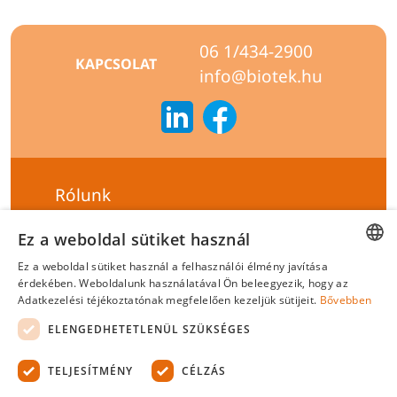
06 1/434-2900
KAPCSOLAT
info@biotek.hu
Rólunk
Szállítási feltételek
Ez a weboldal sütiket használ
Hírlevél feliratkozás
Ez a weboldal sütiket használ a felhasználói élmény javítása
HUNGARIAN
érdekében. Weboldalunk használatával Ön beleegyezik, hogy az
Általános szerződési feltételek
Adatkezelési téjékoztatónak megfelelően kezeljük sütijeit.
Bővebben
ENGLISH
Adatvédelmi tájékoztató
ELENGEDHETETLENÜL SZÜKSÉGES
Felelősségvállalási nyilatkozat
TELJESÍTMÉNY
CÉLZÁS
Tanúsítványok