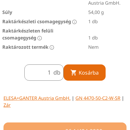
Austria GmbH.
Súly
54,00 g
Raktárkészleti csomagegység
1 db
Raktárkészleten felüli
csomagegység
1 db
Raktározott termék
Nem
db
Kosárba
ELESA+GANTER Austria GmbH.
|
GN 4470-50-C2-W-SR
|
Zár