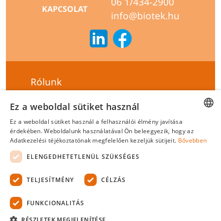
06 1/434-2900
KAPCSOLAT
info@biotek.hu
Rólunk
Szállítási feltételek
Ez a weboldal sütiket használ
Hírlevél feliratkozás
Ez a weboldal sütiket használ a felhasználói élmény javítása
HUNGARIAN
érdekében. Weboldalunk használatával Ön beleegyezik, hogy az
Általános szerződési feltételek
Adatkezelési téjékoztatónak megfelelően kezeljük sütijeit.
Bővebben
ENGLISH
Adatvédelmi tájékoztató
ELENGEDHETETLENÜL SZÜKSÉGES
Felelősségvállalási nyilatkozat
TELJESÍTMÉNY
CÉLZÁS
Tanúsítványok
FUNKCIONALITÁS
Biotek Kft.
©
2026 Minden jog fenntartva.
RÉSZLETEK MEGJELENÍTÉSE