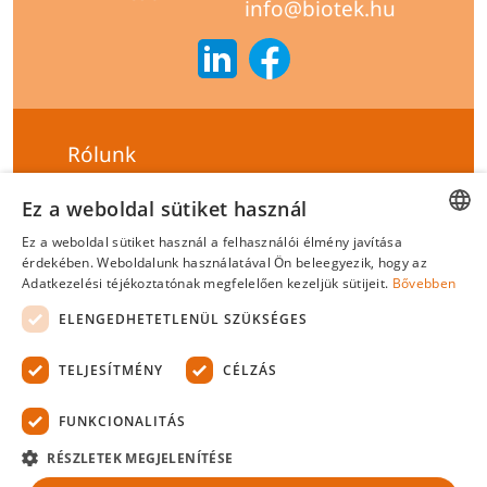
info@biotek.hu
Rólunk
Szállítási feltételek
Ez a weboldal sütiket használ
Hírlevél feliratkozás
Ez a weboldal sütiket használ a felhasználói élmény javítása
HUNGARIAN
érdekében. Weboldalunk használatával Ön beleegyezik, hogy az
Általános szerződési feltételek
Adatkezelési téjékoztatónak megfelelően kezeljük sütijeit.
Bővebben
ENGLISH
Adatvédelmi tájékoztató
ELENGEDHETETLENÜL SZÜKSÉGES
Felelősségvállalási nyilatkozat
TELJESÍTMÉNY
CÉLZÁS
Tanúsítványok
FUNKCIONALITÁS
Biotek Kft.
©
2026 Minden jog fenntartva.
RÉSZLETEK MEGJELENÍTÉSE