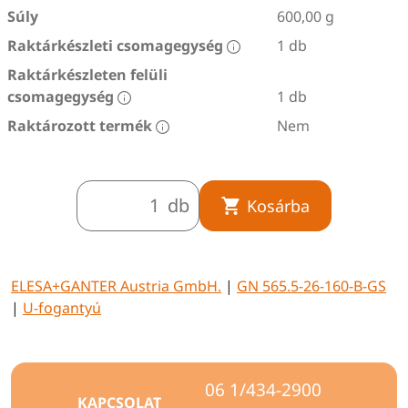
Súly
600,00 g
Raktárkészleti csomagegység
1 db
Raktárkészleten felüli
csomagegység
1 db
Raktározott termék
Nem
db
Kosárba
ELESA+GANTER Austria GmbH.
|
GN 565.5-26-160-B-GS
|
U-fogantyú
06 1/434-2900
KAPCSOLAT