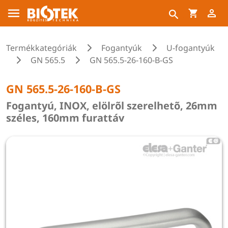
Termékkategóriák
Fogantyúk
U-fogantyúk
GN 565.5
GN 565.5-26-160-B-GS
GN 565.5-26-160-B-GS
Fogantyú, INOX, elölrõl szerelhetõ, 26mm
széles, 160mm furattáv