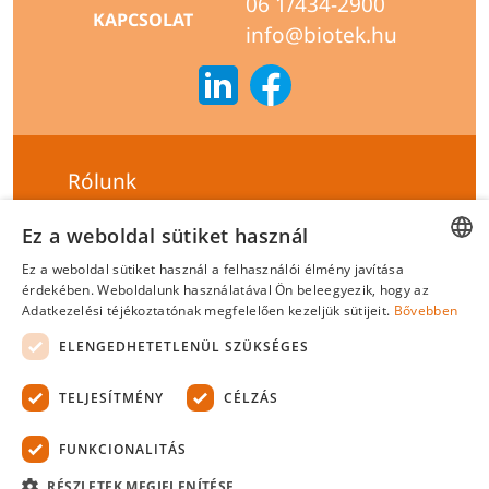
06 1/434-2900
KAPCSOLAT
info@biotek.hu
Rólunk
Szállítási feltételek
Ez a weboldal sütiket használ
Hírlevél feliratkozás
Ez a weboldal sütiket használ a felhasználói élmény javítása
HUNGARIAN
érdekében. Weboldalunk használatával Ön beleegyezik, hogy az
Általános szerződési feltételek
Adatkezelési téjékoztatónak megfelelően kezeljük sütijeit.
Bővebben
ENGLISH
Adatvédelmi tájékoztató
ELENGEDHETETLENÜL SZÜKSÉGES
Felelősségvállalási nyilatkozat
TELJESÍTMÉNY
CÉLZÁS
Tanúsítványok
FUNKCIONALITÁS
Biotek Kft.
©
2026 Minden jog fenntartva.
RÉSZLETEK MEGJELENÍTÉSE