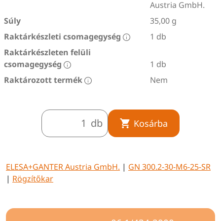
Austria GmbH.
Súly
35,00 g
Raktárkészleti csomagegység
1 db
Raktárkészleten felüli
csomagegység
1 db
Raktározott termék
Nem
db
Kosárba
ELESA+GANTER Austria GmbH.
|
GN 300.2-30-M6-25-SR
|
Rögzítőkar