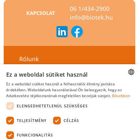
06 1/434-2900
KAPCSOLAT
info@biotek.hu
Rólunk
Szállítási feltételek
Ez a weboldal sütiket használ
Hírlevél feliratkozás
Ez a weboldal sütiket használ a felhasználói élmény javítása
HUNGARIAN
érdekében. Weboldalunk használatával Ön beleegyezik, hogy az
Általános szerződési feltételek
Adatkezelési téjékoztatónak megfelelően kezeljük sütijeit.
Bővebben
ENGLISH
Adatvédelmi tájékoztató
ELENGEDHETETLENÜL SZÜKSÉGES
Felelősségvállalási nyilatkozat
TELJESÍTMÉNY
CÉLZÁS
Tanúsítványok
FUNKCIONALITÁS