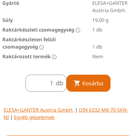
Gyártó
ELESA+GANTER
Austria GmbH.
Súly
19,00 g
Raktárkészleti csomagegység
1 db
Raktárkészleten felüli
csomagegység
1 db
Raktározott termék
Nem
db
Kosárba
ELESA+GANTER Austria GmbH.
|
DIN 6332-M8-70-SKN-
NI
|
Egyéb gépelemek