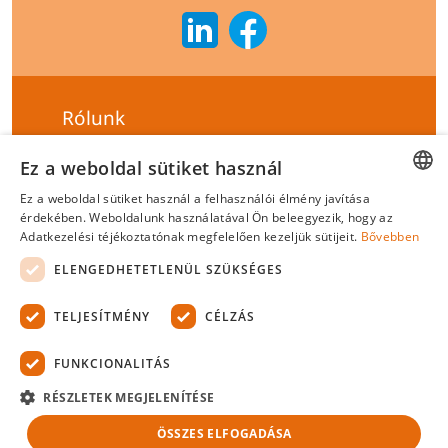
Rólunk
Szállítási feltételek
Ez a weboldal sütiket használ
Hírlevél feliratkozás
Ez a weboldal sütiket használ a felhasználói élmény javítása
HUNGARIAN
érdekében. Weboldalunk használatával Ön beleegyezik, hogy az
Általános szerződési feltételek
Adatkezelési téjékoztatónak megfelelően kezeljük sütijeit.
Bővebben
ENGLISH
Adatvédelmi tájékoztató
ELENGEDHETETLENÜL SZÜKSÉGES
Felelősségvállalási nyilatkozat
TELJESÍTMÉNY
CÉLZÁS
Tanúsítványok
FUNKCIONALITÁS
Biotek Kft.
©
2026 Minden jog fenntartva.
RÉSZLETEK MEGJELENÍTÉSE
ÖSSZES ELFOGADÁSA