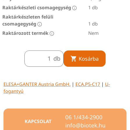
Raktárkészleti csomagegység
1 db
Raktárkészleten felüli
csomagegység
1 db
Raktározott termék
Nem
db
Kosárba
ELESA+GANTER Austria GmbH.
|
ECA.P5-C17
|
U-
fogantyú
06 1/434-2900
KAPCSOLAT
info@biotek.hu