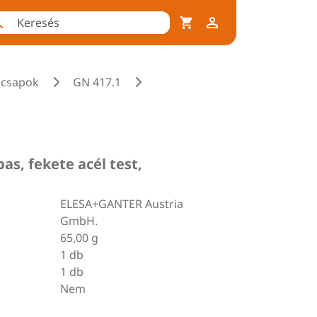
ócsapok
GN 417.1
as, fekete acél test,
ELESA+GANTER Austria
GmbH.
65,00 g
1 db
1 db
Nem