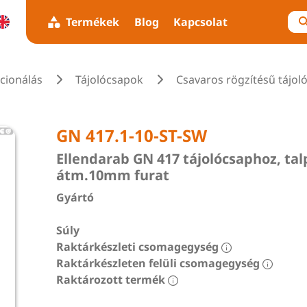
Termékek
Blog
Kapcsolat
icionálás
Tájolócsapok
Csavaros rögzítésű tájol
GN 417.1-10-ST-SW
Ellendarab GN 417 tájolócsaphoz, talp
átm.10mm furat
Gyártó
Súly
Raktárkészleti csomagegység
Raktárkészleten felüli csomagegység
Raktározott termék