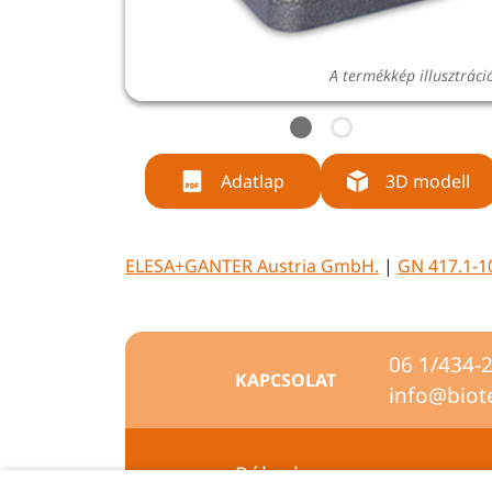
A termékkép illusztráci
Adatlap
3D modell
ELESA+GANTER Austria GmbH.
|
GN 417.1-1
06 1/434-
KAPCSOLAT
info@biot
Rólunk