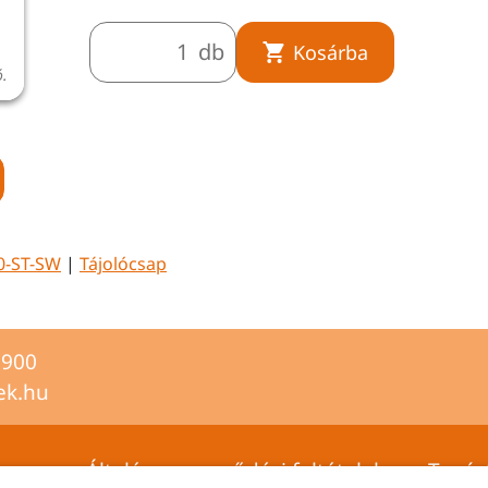
db
Kosárba
ó.
A termékkép illusztráció.
0-ST-SW
|
Tájolócsap
2900
ek.hu
Általános szerződési feltételek
Tanús