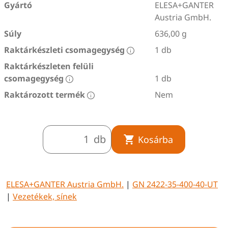
Gyártó
ELESA+GANTER
Austria GmbH.
Súly
636,00 g
Raktárkészleti csomagegység
1 db
Raktárkészleten felüli
csomagegység
1 db
Raktározott termék
Nem
db
Kosárba
ELESA+GANTER Austria GmbH.
|
GN 2422-35-400-40-UT
|
Vezetékek, sínek