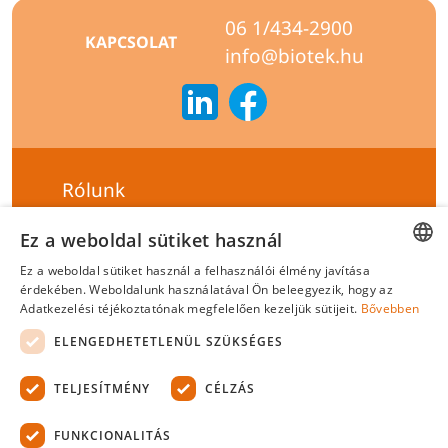
06 1/434-2900
KAPCSOLAT
info@biotek.hu
Rólunk
Szállítási feltételek
Ez a weboldal sütiket használ
Hírlevél feliratkozás
Ez a weboldal sütiket használ a felhasználói élmény javítása
HUNGARIAN
érdekében. Weboldalunk használatával Ön beleegyezik, hogy az
Általános szerződési feltételek
Adatkezelési téjékoztatónak megfelelően kezeljük sütijeit.
Bővebben
ENGLISH
Adatvédelmi tájékoztató
ELENGEDHETETLENÜL SZÜKSÉGES
Felelősségvállalási nyilatkozat
TELJESÍTMÉNY
CÉLZÁS
Tanúsítványok
FUNKCIONALITÁS