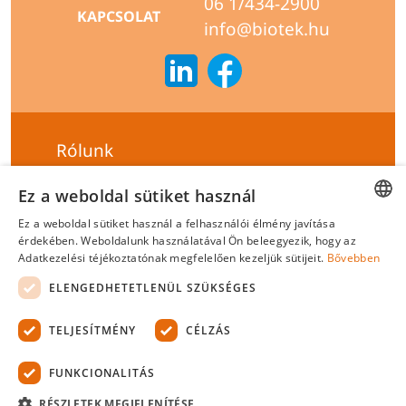
06 1/434-2900
KAPCSOLAT
info@biotek.hu
Rólunk
Szállítási feltételek
Ez a weboldal sütiket használ
Hírlevél feliratkozás
Ez a weboldal sütiket használ a felhasználói élmény javítása
HUNGARIAN
érdekében. Weboldalunk használatával Ön beleegyezik, hogy az
Általános szerződési feltételek
Adatkezelési téjékoztatónak megfelelően kezeljük sütijeit.
Bővebben
ENGLISH
Adatvédelmi tájékoztató
ELENGEDHETETLENÜL SZÜKSÉGES
Felelősségvállalási nyilatkozat
TELJESÍTMÉNY
CÉLZÁS
Tanúsítványok
FUNKCIONALITÁS
Biotek Kft.
©
2026 Minden jog fenntartva.
RÉSZLETEK MEGJELENÍTÉSE