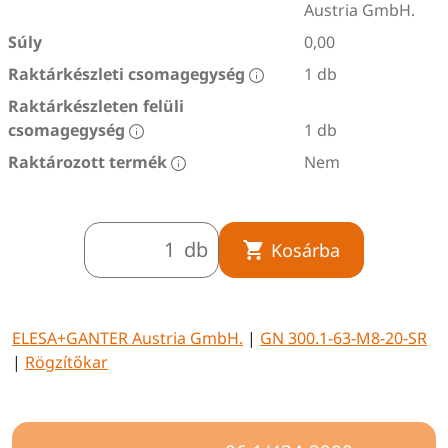
Austria GmbH.
Súly
0,00
Raktárkészleti csomagegység
1 db
Raktárkészleten felüli
csomagegység
1 db
Raktározott termék
Nem
db
Kosárba
ELESA+GANTER Austria GmbH.
|
GN 300.1-63-M8-20-SR
|
Rögzítőkar