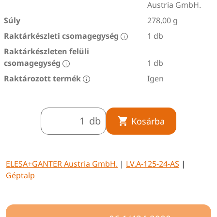
Austria GmbH.
Súly
278,00 g
Raktárkészleti csomagegység
1 db
Raktárkészleten felüli
csomagegység
1 db
Raktározott termék
Igen
db
Kosárba
ELESA+GANTER Austria GmbH.
|
LV.A-125-24-AS
|
Géptalp