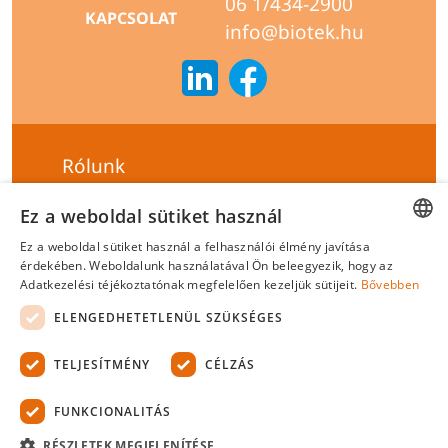
06 1/434-2900
KAPCSOLAT
info@biotek.hu
Rólunk
Szállítási feltételek
Ez a weboldal sütiket használ
Hírlevél feliratkozás
Ez a weboldal sütiket használ a felhasználói élmény javítása
HUNGARIAN
érdekében. Weboldalunk használatával Ön beleegyezik, hogy az
Általános szerződési feltételek
Adatkezelési téjékoztatónak megfelelően kezeljük sütijeit.
Bővebben
ENGLISH
Adatvédelmi tájékoztató
ELENGEDHETETLENÜL SZÜKSÉGES
Felelősségvállalási nyilatkozat
TELJESÍTMÉNY
CÉLZÁS
Tanúsítványok
FUNKCIONALITÁS
Biotek Kft.
©
2026 Minden jog fenntartva.
RÉSZLETEK MEGJELENÍTÉSE