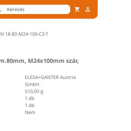
N 18-80-M24-100-C3-T
átm.80mm, M24x100mm szár,
ELESA+GANTER Austria
GmbH.
510,00 g
1 db
1 db
Nem