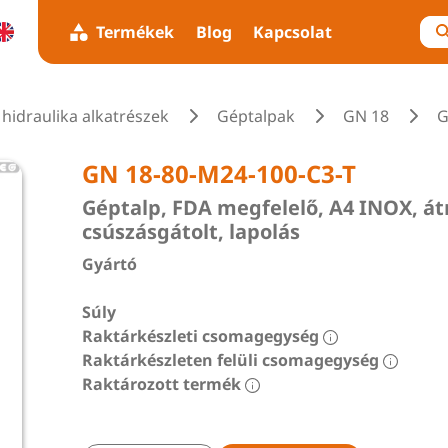
Termékek
Blog
Kapcsolat
hidraulika alkatrészek
Géptalpak
GN 18
G
GN 18-80-M24-100-C3-T
Géptalp, FDA megfelelő, A4 INOX, 
csúszásgátolt, lapolás
Gyártó
Súly
Raktárkészleti csomagegység
Raktárkészleten felüli csomagegység
Raktározott termék