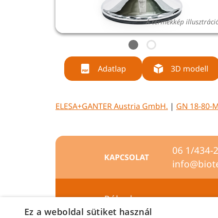
A termékkép illusztráci
Adatlap
3D modell
ELESA+GANTER Austria GmbH.
|
GN 18-80-M
06 1/434-
KAPCSOLAT
info@biot
Rólunk
Ez a weboldal sütiket használ
Szállítási feltételek