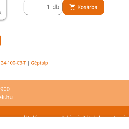
db
Kosárba
ó.
A termékkép illusztráció.
24-100-C3-T
|
Géptalp
2900
ek.hu
Általános szerződési feltételek
Tanús
Adatvédelmi tájékoztató