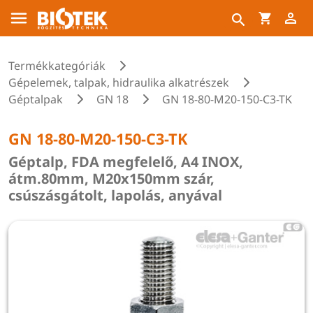
Termékkategóriák
Gépelemek, talpak, hidraulika alkatrészek
Géptalpak
GN 18
GN 18-80-M20-150-C3-TK
GN 18-80-M20-150-C3-TK
Géptalp, FDA megfelelő, A4 INOX,
átm.80mm, M20x150mm szár,
csúszásgátolt, lapolás, anyával