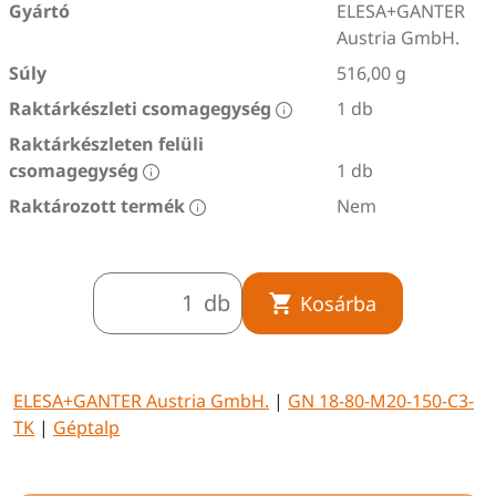
Gyártó
ELESA+GANTER
Austria GmbH.
Súly
516,00 g
Raktárkészleti csomagegység
1 db
Raktárkészleten felüli
csomagegység
1 db
Raktározott termék
Nem
db
Kosárba
ELESA+GANTER Austria GmbH.
|
GN 18-80-M20-150-C3-
TK
|
Géptalp