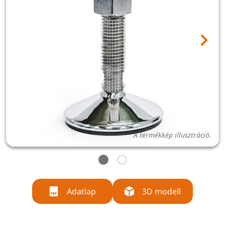
A termékkép illusztráció.
Adatlap
3D modell