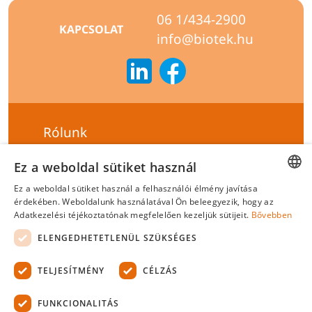
06 1/434-2900
KAPCSOLAT
info@biotek.hu
Rólunk
Szállítási feltételek
Ez a weboldal sütiket használ
Hírlevél feliratkozás
Ez a weboldal sütiket használ a felhasználói élmény javítása
HUNGARIAN
érdekében. Weboldalunk használatával Ön beleegyezik, hogy az
Általános szerződési feltételek
Adatkezelési téjékoztatónak megfelelően kezeljük sütijeit.
Bővebben
ENGLISH
Adatvédelmi tájékoztató
ELENGEDHETETLENÜL SZÜKSÉGES
Felelősségvállalási nyilatkozat
TELJESÍTMÉNY
CÉLZÁS
Tanúsítványok
FUNKCIONALITÁS