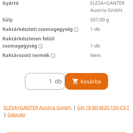
Gyártó
ELESA+GANTER
Austria GmbH.
Súly
507,00 g
Raktárkészleti csomagegység
1 db
Raktárkészleten felüli
csomagegység
1 db
Raktározott termék
Nem
db
Kosárba
ELESA+GANTER Austria GmbH.
|
GN 18-80-M20-150-C3-T
|
Géptalp