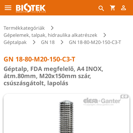
Termékkategóriák
Gépelemek, talpak, hidraulika alkatrészek
Géptalpak
GN 18
GN 18-80-M20-150-C3-T
GN 18-80-M20-150-C3-T
Géptalp, FDA megfelelő, A4 INOX,
átm.80mm, M20x150mm szár,
csúszásgátolt, lapolás