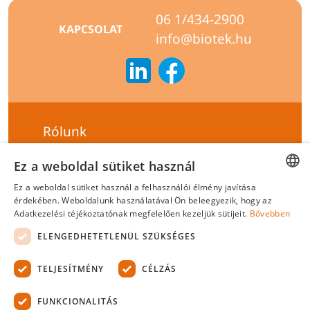
06 1/434-2900
KAPCSOLAT
info@biotek.hu
Rólunk
Szállítási feltételek
Ez a weboldal sütiket használ
Hírlevél feliratkozás
Ez a weboldal sütiket használ a felhasználói élmény javítása
HUNGARIAN
érdekében. Weboldalunk használatával Ön beleegyezik, hogy az
Általános szerződési feltételek
Adatkezelési téjékoztatónak megfelelően kezeljük sütijeit.
Bővebben
ENGLISH
Adatvédelmi tájékoztató
ELENGEDHETETLENÜL SZÜKSÉGES
Felelősségvállalási nyilatkozat
TELJESÍTMÉNY
CÉLZÁS
Tanúsítványok
FUNKCIONALITÁS