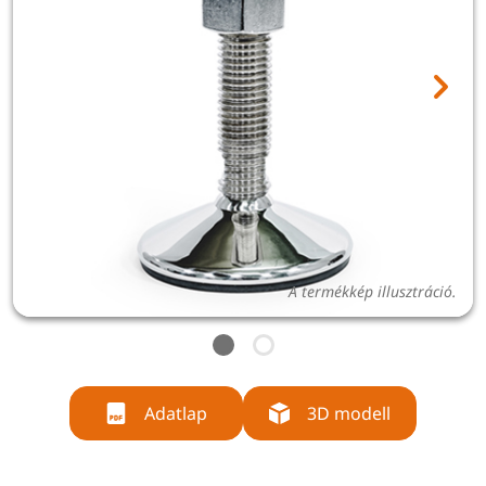
A termékkép illusztráció.
Adatlap
3D modell