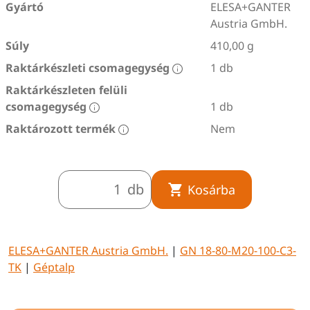
Gyártó
ELESA+GANTER
Austria GmbH.
Súly
410,00 g
Raktárkészleti csomagegység
1 db
Raktárkészleten felüli
csomagegység
1 db
Raktározott termék
Nem
db
Kosárba
ELESA+GANTER Austria GmbH.
|
GN 18-80-M20-100-C3-
TK
|
Géptalp