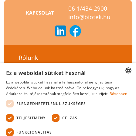
06 1/434-2900
KAPCSOLAT
info@biotek.hu
Rólunk
Szállítási feltételek
Ez a weboldal sütiket használ
Hírlevél feliratkozás
Ez a weboldal sütiket használ a felhasználói élmény javítása
HUNGARIAN
érdekében. Weboldalunk használatával Ön beleegyezik, hogy az
Általános szerződési feltételek
Adatkezelési téjékoztatónak megfelelően kezeljük sütijeit.
Bővebben
ENGLISH
Adatvédelmi tájékoztató
ELENGEDHETETLENÜL SZÜKSÉGES
Felelősségvállalási nyilatkozat
TELJESÍTMÉNY
CÉLZÁS
Tanúsítványok
FUNKCIONALITÁS