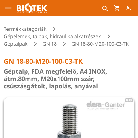
Termékkategóriák
Gépelemek, talpak, hidraulika alkatrészek
Géptalpak
GN 18
GN 18-80-M20-100-C3-TK
GN 18-80-M20-100-C3-TK
Géptalp, FDA megfelelő, A4 INOX,
átm.80mm, M20x100mm szár,
csúszásgátolt, lapolás, anyával