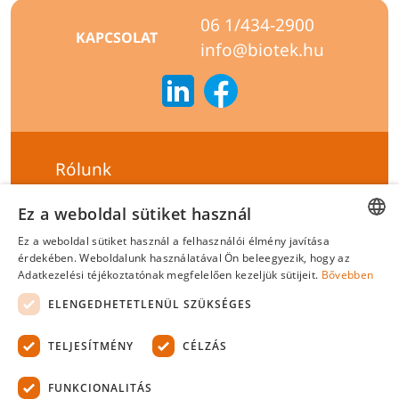
06 1/434-2900
KAPCSOLAT
info@biotek.hu
Rólunk
Szállítási feltételek
Ez a weboldal sütiket használ
Hírlevél feliratkozás
Ez a weboldal sütiket használ a felhasználói élmény javítása
HUNGARIAN
érdekében. Weboldalunk használatával Ön beleegyezik, hogy az
Általános szerződési feltételek
Adatkezelési téjékoztatónak megfelelően kezeljük sütijeit.
Bővebben
ENGLISH
Adatvédelmi tájékoztató
ELENGEDHETETLENÜL SZÜKSÉGES
Felelősségvállalási nyilatkozat
TELJESÍTMÉNY
CÉLZÁS
Tanúsítványok
FUNKCIONALITÁS