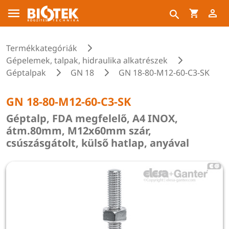
Termékkategóriák
Gépelemek, talpak, hidraulika alkatrészek
Géptalpak
GN 18
GN 18-80-M12-60-C3-SK
GN 18-80-M12-60-C3-SK
Géptalp, FDA megfelelő, A4 INOX,
átm.80mm, M12x60mm szár,
csúszásgátolt, külső hatlap, anyával