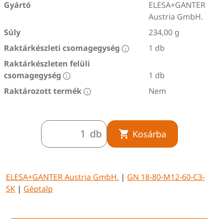
Gyártó
ELESA+GANTER
Austria GmbH.
Súly
234,00 g
Raktárkészleti csomagegység
1 db
Raktárkészleten felüli
csomagegység
1 db
Raktározott termék
Nem
db
Kosárba
ELESA+GANTER Austria GmbH.
|
GN 18-80-M12-60-C3-
SK
|
Géptalp