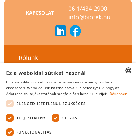
06 1/434-2900
KAPCSOLAT
info@biotek.hu
Rólunk
Szállítási feltételek
Ez a weboldal sütiket használ
Hírlevél feliratkozás
Ez a weboldal sütiket használ a felhasználói élmény javítása
HUNGARIAN
érdekében. Weboldalunk használatával Ön beleegyezik, hogy az
Általános szerződési feltételek
Adatkezelési téjékoztatónak megfelelően kezeljük sütijeit.
Bővebben
ENGLISH
Adatvédelmi tájékoztató
ELENGEDHETETLENÜL SZÜKSÉGES
Felelősségvállalási nyilatkozat
TELJESÍTMÉNY
CÉLZÁS
Tanúsítványok
FUNKCIONALITÁS