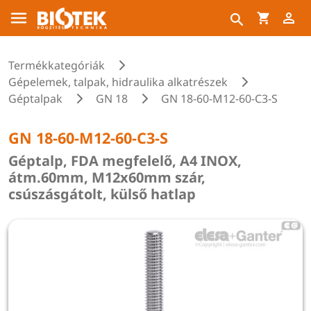
Termékkategóriák
Gépelemek, talpak, hidraulika alkatrészek
Géptalpak
GN 18
GN 18-60-M12-60-C3-S
GN 18-60-M12-60-C3-S
Géptalp, FDA megfelelő, A4 INOX,
átm.60mm, M12x60mm szár,
csúszásgátolt, külső hatlap