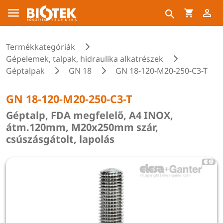
Termékkategóriák
Gépelemek, talpak, hidraulika alkatrészek
Géptalpak
GN 18
GN 18-120-M20-250-C3-T
GN 18-120-M20-250-C3-T
Géptalp, FDA megfelelő, A4 INOX,
átm.120mm, M20x250mm szár,
csúszásgátolt, lapolás