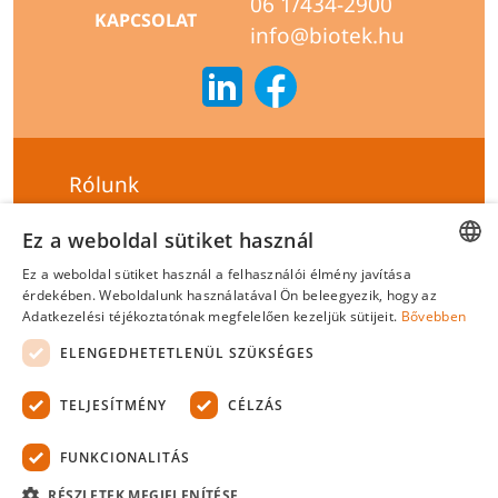
06 1/434-2900
KAPCSOLAT
info@biotek.hu
Rólunk
Szállítási feltételek
Ez a weboldal sütiket használ
Hírlevél feliratkozás
Ez a weboldal sütiket használ a felhasználói élmény javítása
HUNGARIAN
érdekében. Weboldalunk használatával Ön beleegyezik, hogy az
Általános szerződési feltételek
Adatkezelési téjékoztatónak megfelelően kezeljük sütijeit.
Bővebben
ENGLISH
Adatvédelmi tájékoztató
ELENGEDHETETLENÜL SZÜKSÉGES
Felelősségvállalási nyilatkozat
TELJESÍTMÉNY
CÉLZÁS
Tanúsítványok
FUNKCIONALITÁS
Biotek Kft.
©
2026 Minden jog fenntartva.
RÉSZLETEK MEGJELENÍTÉSE