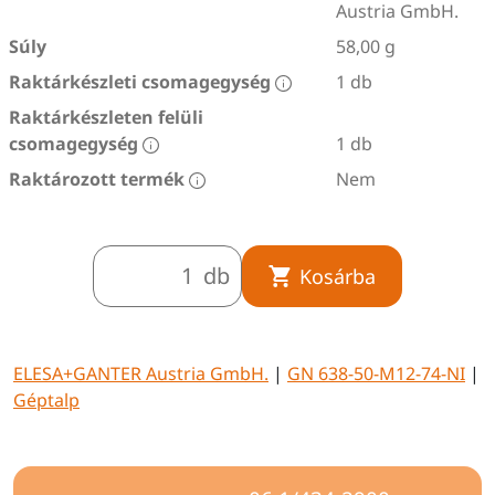
Austria GmbH.
Súly
58,00 g
Raktárkészleti csomagegység
1 db
Raktárkészleten felüli
csomagegység
1 db
Raktározott termék
Nem
db
Kosárba
ELESA+GANTER Austria GmbH.
|
GN 638-50-M12-74-NI
|
Géptalp