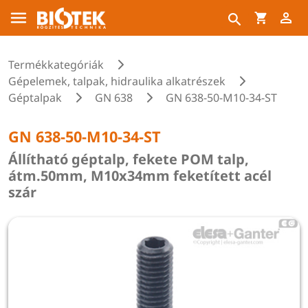
Termékkategóriák
Gépelemek, talpak, hidraulika alkatrészek
Géptalpak
GN 638
GN 638-50-M10-34-ST
GN 638-50-M10-34-ST
Állítható géptalp, fekete POM talp,
átm.50mm, M10x34mm feketített acél
szár