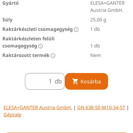
Gyártó
ELESA+GANTER
Austria GmbH.
Súly
25,00 g
Raktárkészleti csomagegység
1 db
Raktárkészleten felüli
csomagegység
1 db
Raktározott termék
Nem
db
Kosárba
ELESA+GANTER Austria GmbH.
|
GN 638-50-M10-34-ST
|
Géptalp