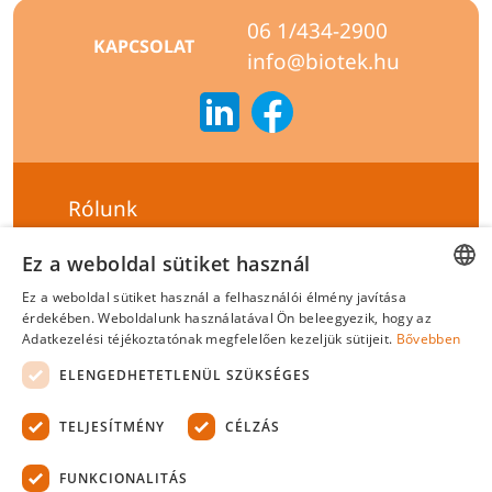
06 1/434-2900
KAPCSOLAT
info@biotek.hu
Rólunk
Szállítási feltételek
Ez a weboldal sütiket használ
Hírlevél feliratkozás
Ez a weboldal sütiket használ a felhasználói élmény javítása
HUNGARIAN
érdekében. Weboldalunk használatával Ön beleegyezik, hogy az
Általános szerződési feltételek
Adatkezelési téjékoztatónak megfelelően kezeljük sütijeit.
Bővebben
ENGLISH
Adatvédelmi tájékoztató
ELENGEDHETETLENÜL SZÜKSÉGES
Felelősségvállalási nyilatkozat
TELJESÍTMÉNY
CÉLZÁS
Tanúsítványok
FUNKCIONALITÁS