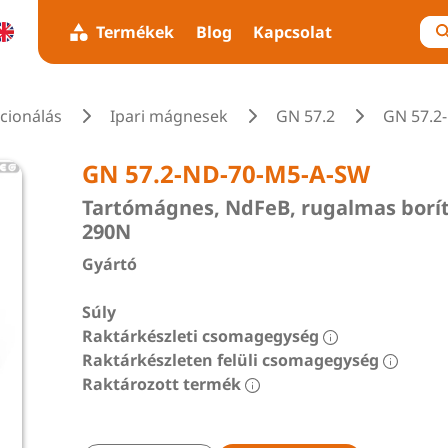
Termékek
Blog
Kapcsolat
icionálás
Ipari mágnesek
GN 57.2
GN 57.2
GN 57.2-ND-70-M5-A-SW
Tartómágnes, NdFeB, rugalmas borít
290N
Gyártó
Súly
Raktárkészleti csomagegység
Raktárkészleten felüli csomagegység
Raktározott termék