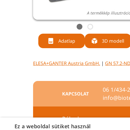
A termékkép illusztráci
Adatlap
3D modell
ELESA+GANTER Austria GmbH.
|
GN 57.2-N
06 1/434-
KAPCSOLAT
info@biot
Rólunk
Ez a weboldal sütiket használ
Szállítási feltételek