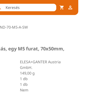
-ND-70-M5-A-SW
ás, egy M5 furat, 70x50mm,
ELESA+GANTER Austria
GmbH.
149,00 g
1 db
1 db
Nem