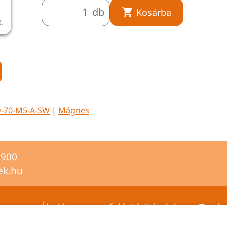
db
Kosárba
ó.
A termékkép illusztráció.
D-70-M5-A-SW
|
Mágnes
2900
ek.hu
Általános szerződési feltételek
Tanús
Adatvédelmi tájékoztató