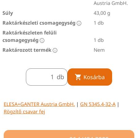
Austria GmbH.
Súly
43,00 g
Raktárkészleti csomagegység
1 db
Raktárkészleten felüli
csomagegység
1 db
Raktározott termék
Nem
db
Kosárba
ELESA+GANTER Austria GmbH.
|
GN 5345.4-32-A
|
Rögzítő csavar fej