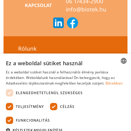
06 1/434-2900
KAPCSOLAT
info@biotek.hu
Rólunk
Szállítási feltételek
Ez a weboldal sütiket használ
Hírlevél feliratkozás
Ez a weboldal sütiket használ a felhasználói élmény javítása
HUNGARIAN
érdekében. Weboldalunk használatával Ön beleegyezik, hogy az
Általános szerződési feltételek
Adatkezelési téjékoztatónak megfelelően kezeljük sütijeit.
Bővebben
ENGLISH
Adatvédelmi tájékoztató
ELENGEDHETETLENÜL SZÜKSÉGES
Felelősségvállalási nyilatkozat
TELJESÍTMÉNY
CÉLZÁS
Tanúsítványok
FUNKCIONALITÁS
Biotek Kft.
©
2026 Minden jog fenntartva.
RÉSZLETEK MEGJELENÍTÉSE