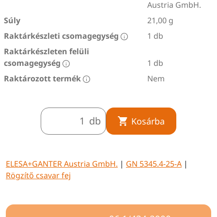
Austria GmbH.
Súly
21,00 g
Raktárkészleti csomagegység
1 db
Raktárkészleten felüli
csomagegység
1 db
Raktározott termék
Nem
db
Kosárba
ELESA+GANTER Austria GmbH.
|
GN 5345.4-25-A
|
Rögzítő csavar fej