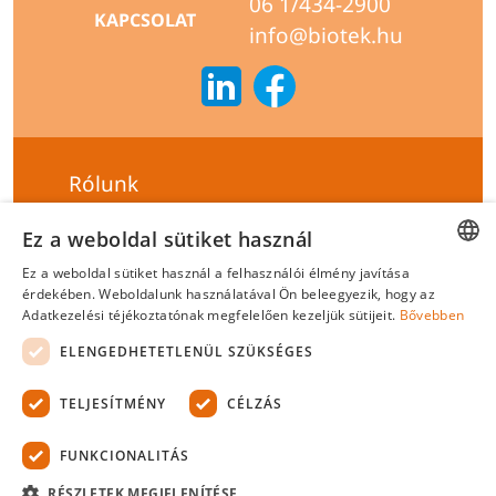
06 1/434-2900
KAPCSOLAT
info@biotek.hu
Rólunk
Szállítási feltételek
Ez a weboldal sütiket használ
Hírlevél feliratkozás
Ez a weboldal sütiket használ a felhasználói élmény javítása
HUNGARIAN
érdekében. Weboldalunk használatával Ön beleegyezik, hogy az
Általános szerződési feltételek
Adatkezelési téjékoztatónak megfelelően kezeljük sütijeit.
Bővebben
ENGLISH
Adatvédelmi tájékoztató
ELENGEDHETETLENÜL SZÜKSÉGES
Felelősségvállalási nyilatkozat
TELJESÍTMÉNY
CÉLZÁS
Tanúsítványok
FUNKCIONALITÁS
Biotek Kft.
©
2026 Minden jog fenntartva.
RÉSZLETEK MEGJELENÍTÉSE