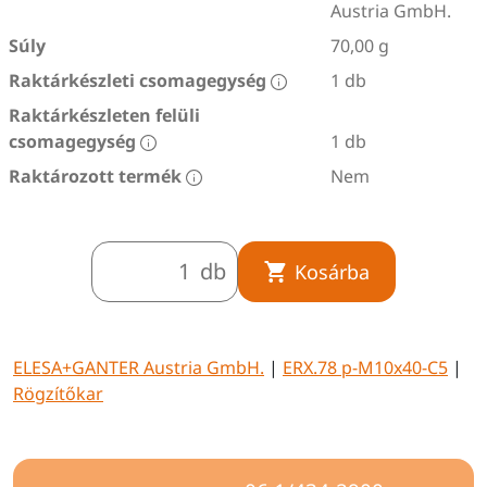
Austria GmbH.
Súly
70,00 g
Raktárkészleti csomagegység
1 db
Raktárkészleten felüli
csomagegység
1 db
Raktározott termék
Nem
db
Kosárba
ELESA+GANTER Austria GmbH.
|
ERX.78 p-M10x40-C5
|
Rögzítőkar