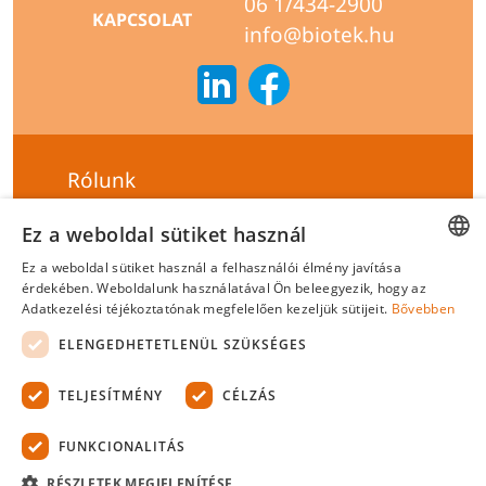
06 1/434-2900
KAPCSOLAT
info@biotek.hu
Rólunk
Szállítási feltételek
Ez a weboldal sütiket használ
Hírlevél feliratkozás
Ez a weboldal sütiket használ a felhasználói élmény javítása
HUNGARIAN
érdekében. Weboldalunk használatával Ön beleegyezik, hogy az
Általános szerződési feltételek
Adatkezelési téjékoztatónak megfelelően kezeljük sütijeit.
Bővebben
ENGLISH
Adatvédelmi tájékoztató
ELENGEDHETETLENÜL SZÜKSÉGES
Felelősségvállalási nyilatkozat
TELJESÍTMÉNY
CÉLZÁS
Tanúsítványok
FUNKCIONALITÁS
Biotek Kft.
©
2026 Minden jog fenntartva.
RÉSZLETEK MEGJELENÍTÉSE