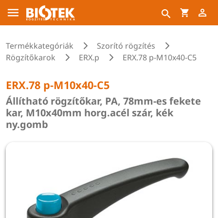
Termékkategóriák
Szorító rögzítés
Rögzítőkarok
ERX.p
ERX.78 p-M10x40-C5
ERX.78 p-M10x40-C5
Állítható rögzítőkar, PA, 78mm-es fekete
kar, M10x40mm horg.acél szár, kék
ny.gomb