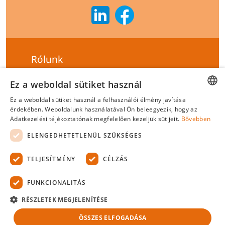
Rólunk
Szállítási feltételek
Ez a weboldal sütiket használ
Hírlevél feliratkozás
Ez a weboldal sütiket használ a felhasználói élmény javítása
HUNGARIAN
érdekében. Weboldalunk használatával Ön beleegyezik, hogy az
Általános szerződési feltételek
Adatkezelési téjékoztatónak megfelelően kezeljük sütijeit.
Bővebben
ENGLISH
Adatvédelmi tájékoztató
ELENGEDHETETLENÜL SZÜKSÉGES
Felelősségvállalási nyilatkozat
TELJESÍTMÉNY
CÉLZÁS
Tanúsítványok
FUNKCIONALITÁS
Biotek Kft.
©
2026 Minden jog fenntartva.
RÉSZLETEK MEGJELENÍTÉSE
ÖSSZES ELFOGADÁSA