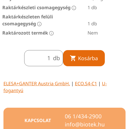
Raktárkészleti csomagegység
1 db
Raktárkészleten felüli
csomagegység
1 db
Raktározott termék
Nem
db
Kosárba
ELESA+GANTER Austria GmbH.
|
ECO.S4-C1
|
U-
fogantyú
06 1/434-2900
KAPCSOLAT
info@biotek.hu