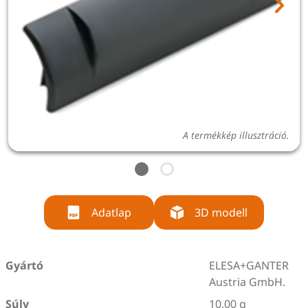
A termékkép illusztráció.
Adatlap
3D modell
Gyártó
ELESA+GANTER
Austria GmbH.
Súly
10,00 g