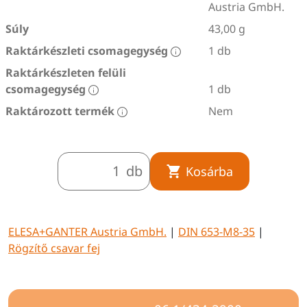
Austria GmbH.
Súly
43,00 g
Raktárkészleti csomagegység
1 db
Raktárkészleten felüli
csomagegység
1 db
Raktározott termék
Nem
db
Kosárba
ELESA+GANTER Austria GmbH.
|
DIN 653-M8-35
|
Rögzítő csavar fej