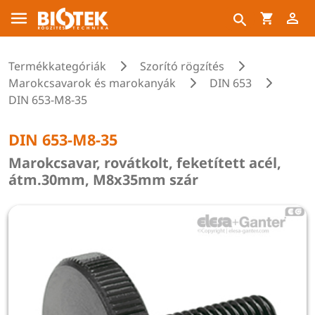
Termékkategóriák
Szorító rögzítés
Marokcsavarok és marokanyák
DIN 653
DIN 653-M8-35
DIN 653-M8-35
Marokcsavar, rovátkolt, feketített acél,
átm.30mm, M8x35mm szár