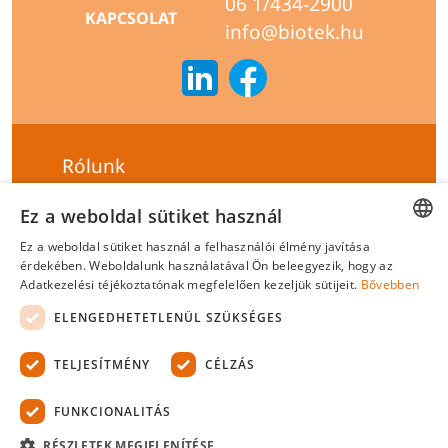
06 1/434-2900
KAPCSOLAT
info@biotek.hu
Rólunk
Szállítási feltételek
Ez a weboldal sütiket használ
Hírlevél feliratkozás
Ez a weboldal sütiket használ a felhasználói élmény javítása
HUNGARIAN
érdekében. Weboldalunk használatával Ön beleegyezik, hogy az
Általános szerződési feltételek
Adatkezelési téjékoztatónak megfelelően kezeljük sütijeit.
Bővebben
ENGLISH
Adatvédelmi tájékoztató
ELENGEDHETETLENÜL SZÜKSÉGES
Felelősségvállalási nyilatkozat
TELJESÍTMÉNY
CÉLZÁS
Tanúsítványok
FUNKCIONALITÁS
Biotek Kft.
©
2026 Minden jog fenntartva.
RÉSZLETEK MEGJELENÍTÉSE