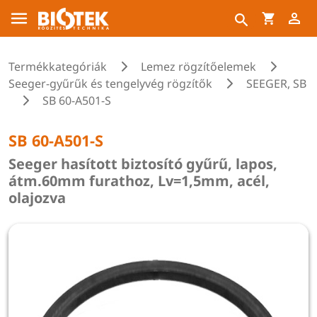
Termékkategóriák
Lemez rögzítőelemek
Seeger-gyűrűk és tengelyvég rögzítők
SEEGER, SB
SB 60-A501-S
SB 60-A501-S
Seeger hasított biztosító gyűrű, lapos,
átm.60mm furathoz, Lv=1,5mm, acél,
olajozva