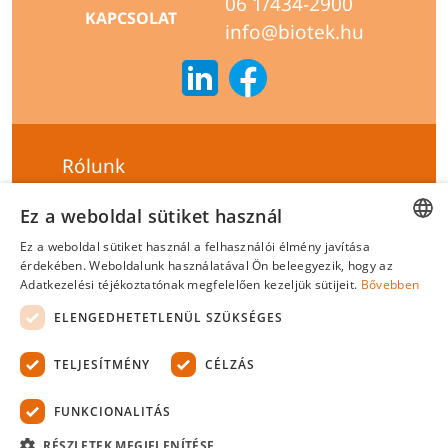
06 1/434-2900
KAPCSOLAT
info@biotek.hu
Rólunk
Szállítási feltételek
Ez a weboldal sütiket használ
Hírlevél feliratkozás
Ez a weboldal sütiket használ a felhasználói élmény javítása
HUNGARIAN
érdekében. Weboldalunk használatával Ön beleegyezik, hogy az
Általános szerződési feltételek
Adatkezelési téjékoztatónak megfelelően kezeljük sütijeit.
Bővebben
ENGLISH
Adatvédelmi tájékoztató
ELENGEDHETETLENÜL SZÜKSÉGES
Felelősségvállalási nyilatkozat
TELJESÍTMÉNY
CÉLZÁS
Tanúsítványok
FUNKCIONALITÁS
Biotek Kft.
©
2026 Minden jog fenntartva.
RÉSZLETEK MEGJELENÍTÉSE