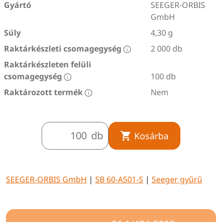
Gyártó
SEEGER-ORBIS
GmbH
Súly
4,30 g
Raktárkészleti csomagegység
2 000 db
Raktárkészleten felüli
csomagegység
100 db
Raktározott termék
Nem
db
Kosárba
SEEGER-ORBIS GmbH
|
SB 60-A501-S
|
Seeger gyűrű