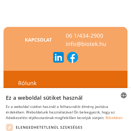
06 1/434-2900
KAPCSOLAT
info@biotek.hu
Rólunk
Szállítási feltételek
Ez a weboldal sütiket használ
Hírlevél feliratkozás
Ez a weboldal sütiket használ a felhasználói élmény javítása
HUNGARIAN
érdekében. Weboldalunk használatával Ön beleegyezik, hogy az
Általános szerződési feltételek
Adatkezelési téjékoztatónak megfelelően kezeljük sütijeit.
Bővebben
ENGLISH
Adatvédelmi tájékoztató
ELENGEDHETETLENÜL SZÜKSÉGES