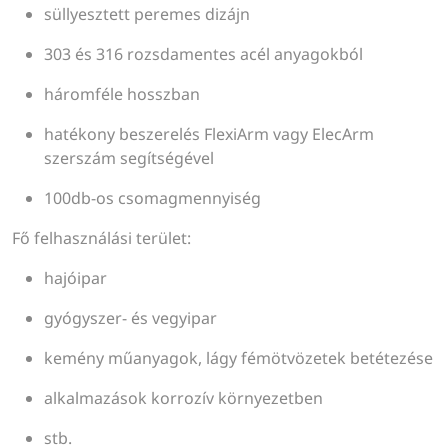
süllyesztett peremes dizájn
303 és 316 rozsdamentes acél anyagokból
háromféle hosszban
hatékony beszerelés FlexiArm vagy ElecArm
szerszám segítségével
100db-os csomagmennyiség
Fő felhasználási terület:
hajóipar
gyógyszer- és vegyipar
kemény műanyagok, lágy fémötvözetek betétezése
alkalmazások korrozív környezetben
stb.