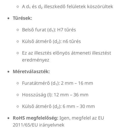
A d₁ és d₂ illeszkedő felületek köszörültek
Tűrések:
Belső furat (d₁): H7 tűrés
Külső átmérő (d₂): n6 tűrés
Ez az illesztés előnyös átmeneti illesztést
eredményez
Méretválaszték:
Furatátmérő (d₁): 2 mm – 16 mm
Hosszúság (l): 12 mm – 36 mm
Külső átmérő (d₂): 6 mm – 30 mm
RoHS megfelelőség:
Igen, megfelel az EU
2011/65/EU irányelvnek