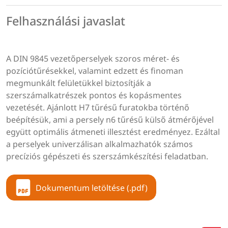
Felhasználási javaslat
A DIN 9845 vezetőperselyek szoros méret- és
pozíciótűrésekkel, valamint edzett és finoman
megmunkált felületükkel biztosítják a
szerszámalkatrészek pontos és kopásmentes
vezetését.
Ajánlott H7 tűrésű furatokba történő
beépítésük, ami a persely n6 tűrésű külső átmérőjével
együtt optimális átmeneti illesztést eredményez.
Ezáltal
a perselyek univerzálisan alkalmazhatók számos
precíziós gépészeti és szerszámkészítési feladatban.
Dokumentum letöltése (.pdf)