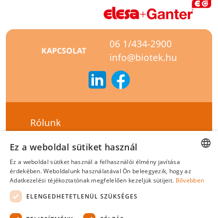
06 1/434-2900
KAPCSOLAT
info@biotek.hu
Rólunk
Szállítási feltételek
Ez a weboldal sütiket használ
Hírlevél feliratkozás
Ez a weboldal sütiket használ a felhasználói élmény javítása
HUNGARIAN
érdekében. Weboldalunk használatával Ön beleegyezik, hogy az
Általános szerződési feltételek
Adatkezelési téjékoztatónak megfelelően kezeljük sütijeit.
Bővebben
ENGLISH
Adatvédelmi tájékoztató
ELENGEDHETETLENÜL SZÜKSÉGES
Felelősségvállalási nyilatkozat