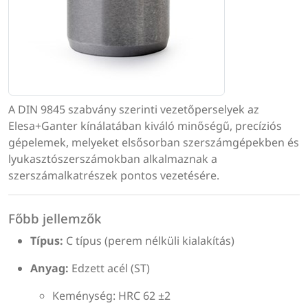
A DIN 9845 szabvány szerinti vezetőperselyek az
Elesa+Ganter kínálatában kiváló minőségű, precíziós
gépelemek, melyeket elsősorban szerszámgépekben és
lyukasztószerszámokban alkalmaznak a
szerszámalkatrészek pontos vezetésére.
Főbb jellemzők
Típus:
C típus (perem nélküli kialakítás)
Anyag:
Edzett acél (ST)
Keménység: HRC 62 ±2