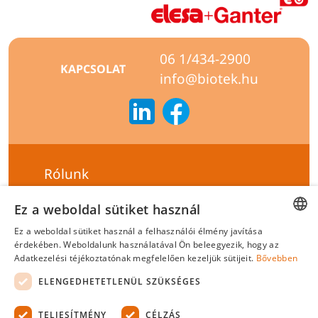
06 1/434-2900
KAPCSOLAT
info@biotek.hu
Rólunk
Szállítási feltételek
Ez a weboldal sütiket használ
Hírlevél feliratkozás
Ez a weboldal sütiket használ a felhasználói élmény javítása
HUNGARIAN
érdekében. Weboldalunk használatával Ön beleegyezik, hogy az
Általános szerződési feltételek
Adatkezelési téjékoztatónak megfelelően kezeljük sütijeit.
Bővebben
ENGLISH
Adatvédelmi tájékoztató
ELENGEDHETETLENÜL SZÜKSÉGES
Felelősségvállalási nyilatkozat
TELJESÍTMÉNY
CÉLZÁS