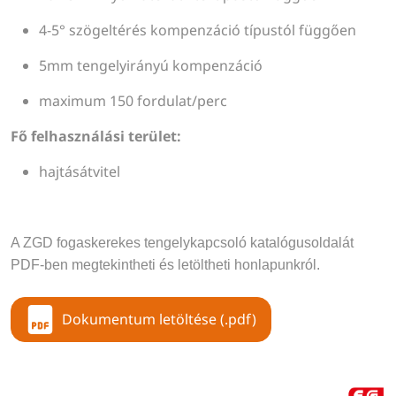
4-5° szögeltérés kompenzáció típustól függően
5mm tengelyirányú kompenzáció
maximum 150 fordulat/perc
Fő felhasználási terület:
hajtásátvitel
A ZGD fogaskerekes tengelykapcsoló katalógusoldalát 
PDF-ben megtekintheti és letöltheti honlapunkról.
Dokumentum letöltése (.pdf)