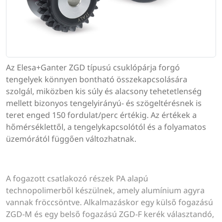
Az Elesa+Ganter ZGD típusú csuklópárja forgó
tengelyek könnyen bontható összekapcsolására
szolgál, miközben kis súly és alacsony tehetetlenség
mellett bizonyos tengelyirányú- és szögeltérésnek is
teret enged 150 fordulat/perc értékig. Az értékek a
hőmérséklettől, a tengelykapcsolótól és a folyamatos
üzemórától függően változhatnak.
A fogazott csatlakozó részek PA alapú
technopolimerből készülnek, amely alumínium agyra
vannak fröccsöntve. Alkalmazáskor egy külső fogazású
ZGD-M és egy belső fogazású ZGD-F kerék választandó,