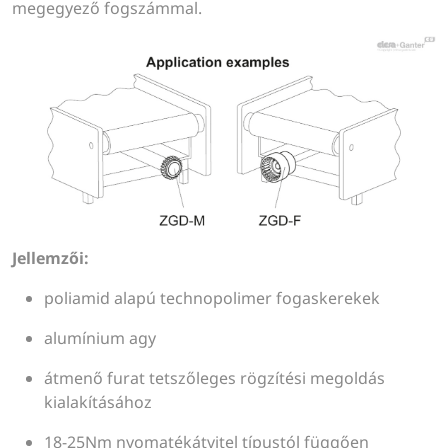
megegyező fogszámmal.
Jellemzői:
poliamid alapú technopolimer fogaskerekek
alumínium agy
átmenő furat tetszőleges rögzítési megoldás
kialakításához
18-25Nm nyomatékátvitel típustól függően